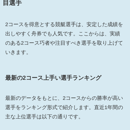
目選手
2コースを得意とする競艇選手は、安定した成績を
出しやすく舟券でも人気です。ここからは、実績
のある2コース巧者や注目すべき選手を取り上げて
いきます。
最新の2コース上手い選手ランキング
最新のデータをもとに、2コースからの勝率が高い
選手をランキング形式で紹介します。直近1年間の
主な上位選手は以下の通りです。