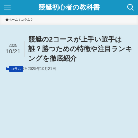
競艇初心者の教科書
ホーム
コラム
競艇の2コースが上手い選手は
2025
誰？勝つための特徴や注目ランキ
10/21
ングを徹底紹介
2025年10月21日
コラム