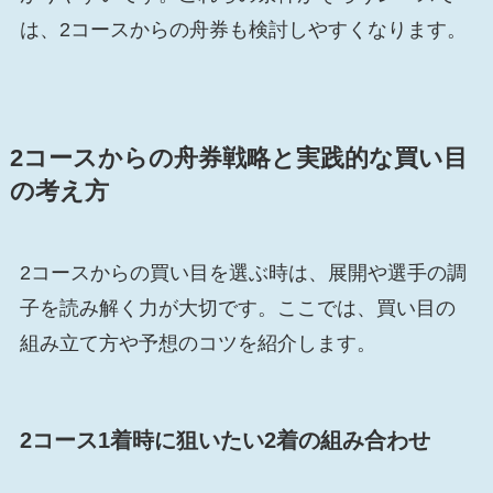
は、2コースからの舟券も検討しやすくなります。
2コースからの舟券戦略と実践的な買い目
の考え方
2コースからの買い目を選ぶ時は、展開や選手の調
子を読み解く力が大切です。ここでは、買い目の
組み立て方や予想のコツを紹介します。
2コース1着時に狙いたい2着の組み合わせ