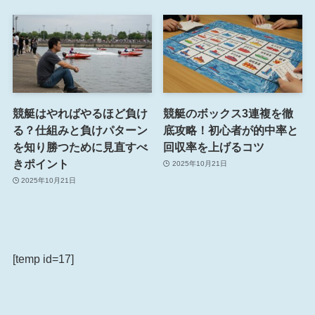
競艇はやればやるほど負け
競艇のボックス3連複を徹
る？仕組みと負けパターン
底攻略！初心者が的中率と
を知り勝つために見直すべ
回収率を上げるコツ
きポイント
2025年10月21日
2025年10月21日
[temp id=17]