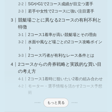
SGやG1で2コース成績が目立つ選手
若手や女性で2コースに強い注目選手
競艇場ごとに異なる2コースの有利不利と
特徴
2コース1着率が高い競艇場とその理由
水面や風など場ごとの2コース攻略ポイン
ト
2コース巧者が有利なレース条件とは
2コースからの舟券戦略と実践的な買い目
の考え方
2コース1着時に狙いたい2着の組み合わせ
モーター・選手情報を活かす2コース予想
術
もっと見る