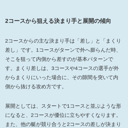
2コースから狙える決まり手と展開の傾向
2コースからの主な決まり手は「差し」と「まくり
差し」です。1コースがターンで外へ膨らんだ時、
そこを狙って内側から差すのが基本パターンで
す。まくり差しは、3コースや4コースの選手が外
からまくりにいった場合に、その隙間を突いて内
側から抜ける攻め方です。
展開としては、スタートで1コースと並ぶような形
になると、2コースが優位に立ちやすくなります。
また、他の艇が競り合うと2コースの差しが決まり