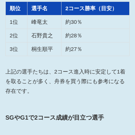
順位
選手名
2コース勝率（目安）
1位
峰竜太
約30％
2位
石野貴之
約28％
3位
桐生順平
約27％
上記の選手たちは、2コース進入時に安定して1着
を取ることが多く、舟券を買う際にも参考になる
存在です。
SGやG1で2コース成績が目立つ選手