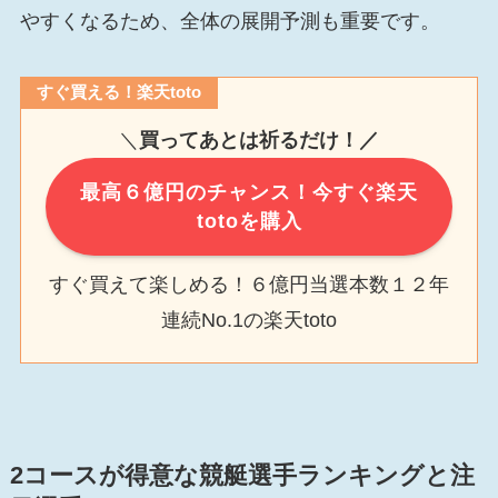
やすくなるため、全体の展開予測も重要です。
すぐ買える！楽天toto
＼
買ってあとは祈るだけ！／
最高６億円のチャンス！今すぐ楽天
totoを購入
すぐ買えて楽しめる！６億円当選本数１２年
連続No.1の楽天toto
2コースが得意な競艇選手ランキングと注