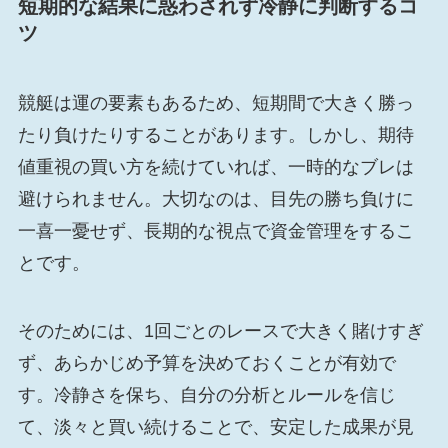
短期的な結果に惑わされず冷静に判断するコ
ツ
競艇は運の要素もあるため、短期間で大きく勝っ
たり負けたりすることがあります。しかし、期待
値重視の買い方を続けていれば、一時的なブレは
避けられません。大切なのは、目先の勝ち負けに
一喜一憂せず、長期的な視点で資金管理をするこ
とです。
そのためには、1回ごとのレースで大きく賭けすぎ
ず、あらかじめ予算を決めておくことが有効で
す。冷静さを保ち、自分の分析とルールを信じ
て、淡々と買い続けることで、安定した成果が見