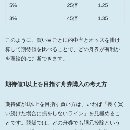
5%
25倍
1.25
3%
45倍
1.35
このように、買い目ごとに的中率とオッズを掛け
算して期待値を比べることで、どの舟券が有利か
を理論的に判断できます。
期待値1以上を目指す舟券購入の考え方
期待値が1以上を目指す買い方は、いわば「長く買
い続けた場合に損をしないライン」を見極めるこ
とです。競艇では、どの舟券でも胴元控除という