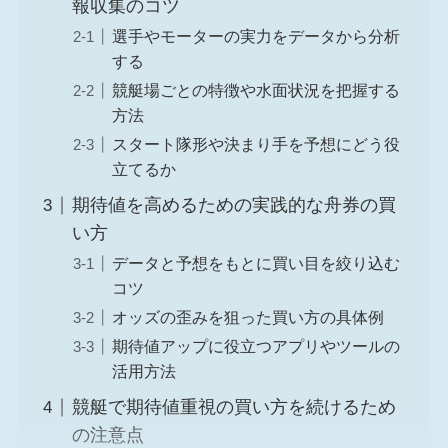
報収集のコツ
選手やモーターの実力をデータから分析
する
競艇場ごとの特徴や水面状況を把握する
方法
スタート隊形や決まり手を予想にどう役
立てるか
期待値を高めるための実践的な舟券の買
い方
データと予想をもとに買い目を絞り込む
コツ
オッズの歪みを狙った買い方の具体例
期待値アップに役立つアプリやツールの
活用方法
競艇で期待値重視の買い方を続けるため
の注意点