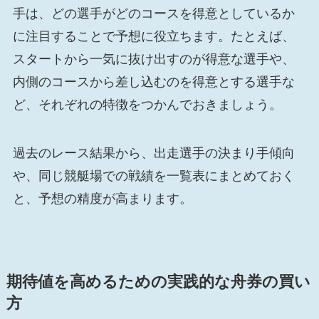
手は、どの選手がどのコースを得意としているか
に注目することで予想に役立ちます。たとえば、
スタートから一気に抜け出すのが得意な選手や、
内側のコースから差し込むのを得意とする選手な
ど、それぞれの特徴をつかんでおきましょう。
過去のレース結果から、出走選手の決まり手傾向
や、同じ競艇場での戦績を一覧表にまとめておく
と、予想の精度が高まります。
期待値を高めるための実践的な舟券の買い
方