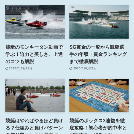
競艇のモンキータン動画で
SG賞金の一覧から競艇選
学ぶ！迫力と美しさ、上達
手の年収・賞金ランキング
のコツも解説
まで徹底解説
2025年10月21日
2025年10月21日
競艇はやればやるほど負け
競艇のボックス3連複を徹
る？仕組みと負けパターン
底攻略！初心者が的中率と