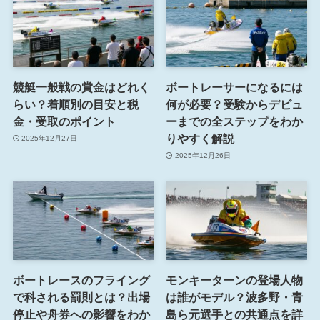
競艇一般戦の賞金はどれく
ボートレーサーになるには
らい？着順別の目安と税
何が必要？受験からデビュ
金・受取のポイント
ーまでの全ステップをわか
りやすく解説
2025年12月27日
2025年12月26日
ボートレースのフライング
モンキーターンの登場人物
で科される罰則とは？出場
は誰がモデル？波多野・青
停止や舟券への影響をわか
島ら元選手との共通点を詳