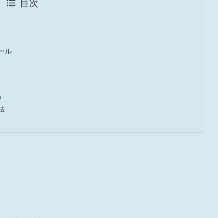
目次
ール
る
法