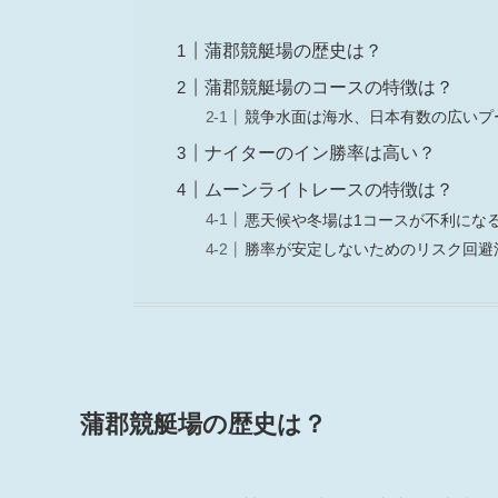
蒲郡競艇場の歴史は？
蒲郡競艇場のコースの特徴は？
競争水面は海水、日本有数の広いプ
ナイターのイン勝率は高い？
ムーンライトレースの特徴は？
悪天候や冬場は1コースが不利にな
勝率が安定しないためのリスク回避
蒲郡競艇場の歴史は？