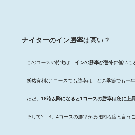
ナイターのイン勝率は高い？
このコースの特徴は、
インの勝率が意外に低い
こ
断然有利な1コースでも勝率は、どの季節でも一年
ただ、
18時以降になると1コースの勝率は急に上
そして2，3、4コースの勝率がほぼ同程度と言う