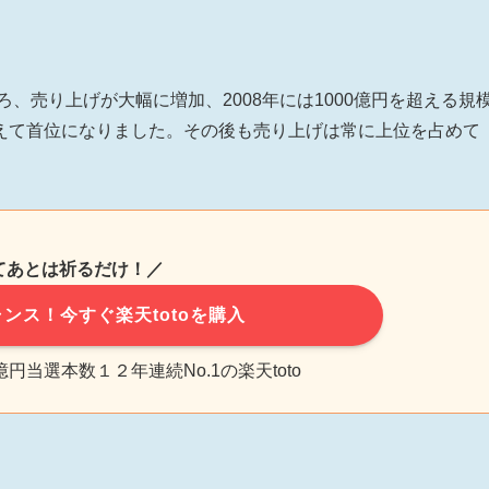
ろ、売り上げが大幅に増加、2008年には1000億円を超える規
えて首位になりました。その後も売り上げは常に上位を占めて
てあとは祈るだけ！／
ンス！今すぐ楽天totoを購入
当選本数１２年連続No.1の楽天toto