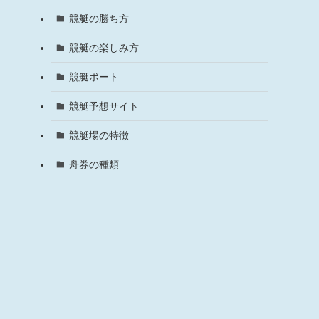
競艇の勝ち方
競艇の楽しみ方
競艇ボート
競艇予想サイト
競艇場の特徴
舟券の種類