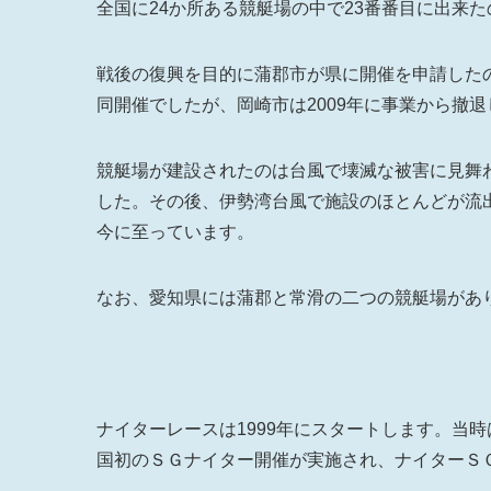
全国に24か所ある競艇場の中で23番番目に出来
戦後の復興を目的に蒲郡市が県に開催を申請した
同開催でしたが、岡崎市は2009年に事業から撤
競艇場が建設されたのは台風で壊滅な被害に見舞わ
した。その後、伊勢湾台風で施設のほとんどが流
今に至っています。
なお、愛知県には蒲郡と常滑の二つの競艇場があ
ナイターレースは1999年にスタートします。当時
国初のＳＧナイター開催が実施され、ナイターＳ