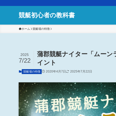
競艇初心者の教科書
ホーム
競艇場の特徴
蒲郡競艇ナイター「ムーン
2025
7/22
イント
2020年4月7日
2025年7月22日
競艇場の特徴