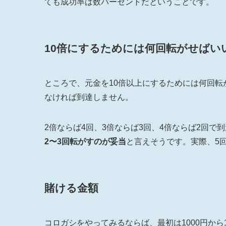
ても成功率は数パーセントだということです。
10倍にするためには何回転がせばい
ところで、元金を10倍以上にするためには何回転
なければ到達しません。
2倍ならば4回、3倍ならば3回、4倍ならば2回
2〜3回転がすのが妥当
と言えそうです。実際、5
賭ける金額
コロガシをやってみるならば、最初は1000円か