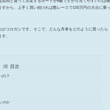
は競馬と違って出走するボートが6艇ですから当てやすいのは
すから、上手く買い続ければ数レースで100万円の大台に乗
れがコロガシです。そこで、どんな舟券をどのように買ったら
ます。
目次
いの？
いいのか