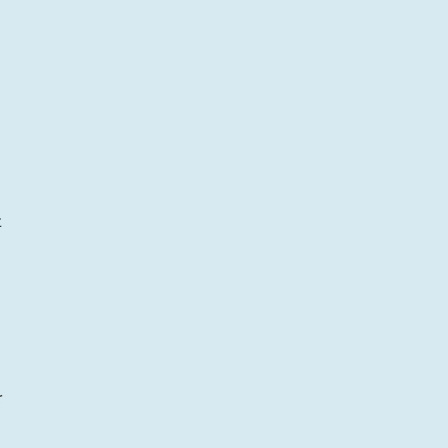
た
を
っ