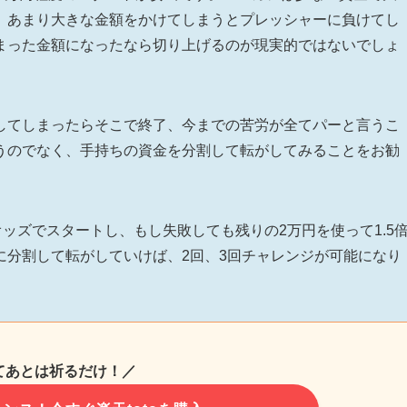
。あまり大きな金額をかけてしまうとプレッシャーに負けてし
まった金額になったなら切り上げるのが現実的ではないでしょ
してしまったらそこで終了、今までの苦労が全てパーと言うこ
うのでなく、手持ちの資金を分割して転がしてみることをお勧
ッズでスタートし、もし失敗しても残りの2万円を使って1.5
に分割して転がしていけば、2回、3回チャレンジが可能になり
てあとは祈るだけ！／