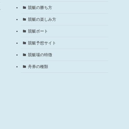
確
競艇の勝ち方
っ
競艇の楽しみ方
競艇ボート
競艇予想サイト
競艇場の特徴
舟券の種類