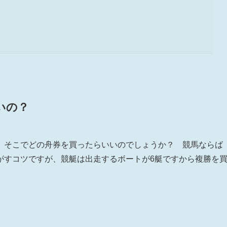
いの？
、そこでどの舟券を買ったらいいのでしょうか？ 競馬ならば
がすコツですが、競艇は出走するボートが6艇ですから複勝を