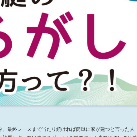
み、最終レースまで当たり続ければ簡単に家が建つと言った人