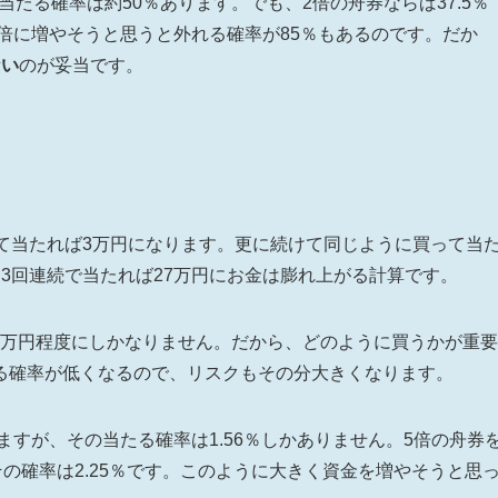
当たる確率は約50％あります。でも、2倍の舟券ならば37.5％
5倍に増やそうと思うと外れる確率が85％もあるのです。だか
ない
のが妥当です。
て当たれば3万円になります。更に続けて同じように買って当
3回連続で当たれば27万円にお金は膨れ上がる計算です。
も7万円程度にしかなりません。だから、どのように買うかが重要
る確率が低くなるので、リスクもその分大きくなります。
ますが、その当たる確率は1.56％しかありません。5倍の舟券
の確率は2.25％です。このように大きく資金を増やそうと思