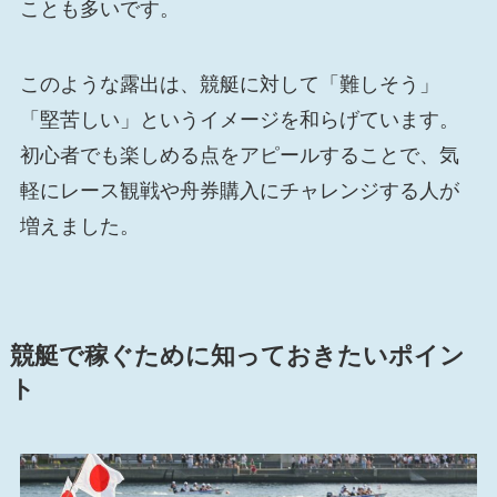
ことも多いです。
このような露出は、競艇に対して「難しそう」
「堅苦しい」というイメージを和らげています。
初心者でも楽しめる点をアピールすることで、気
軽にレース観戦や舟券購入にチャレンジする人が
増えました。
競艇で稼ぐために知っておきたいポイン
ト