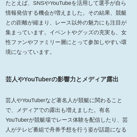
たとえば、SNSやYouTubeを活用して選手が自ら
情報発信する機会が増えました。その結果、競艇
との距離が縮まり、レース以外の魅力にも注目が
集まっています。イベントやグッズの充実も、女
性ファンやファミリー層にとって参加しやすい環
境になっています。
芸人やYouTuberの影響力とメディア露出
芸人やYouTuberなど著名人が競艇に関わること
で、メディアでの露出も増えました。有名
YouTuberが競艇場でレース体験を配信したり、芸
人がテレビ番組で舟券予想を行う姿が話題になる