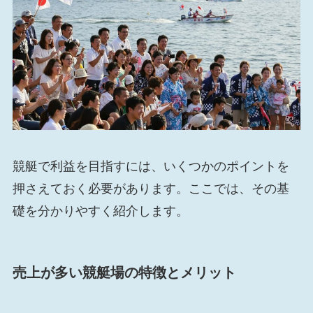
競艇で利益を目指すには、いくつかのポイントを
押さえておく必要があります。ここでは、その基
礎を分かりやすく紹介します。
売上が多い競艇場の特徴とメリット