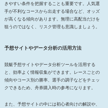
きやすい条件を把握することも重要です。人気選
手が不利なコースから出走する場合など、オッズ
が高くなる傾向があります。無理に高配当だけを
狙うのではなく、リスク管理も意識しましょう。
予想サイトやデータ分析の活用方法
競艇予想サイトやデータ分析ツールを活用する
と、効率よく情報収集ができます。レースごとの
傾向やコース別の勝率、選手の調子などをチェッ
クできるため、舟券購入時の参考になります。
また、予想サイトの中には初心者向けの解説や、