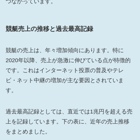
つながっています。
競艇売上の推移と過去最高記録
競艇の売上は、年々増加傾向にあります。特に
2020年以降、売上が急激に伸びている点が特徴的
です。これはインターネット投票の普及やテレ
ビ・ネット中継の増加が主な要因とされていま
す。
過去最高記録としては、直近では1兆円を超える売
上を記録しています。下の表に、近年の売上推移
をまとめました。