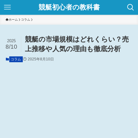
競艇初心者の教科書
ホーム
コラム
競艇の市場規模はどれくらい？売
2025
8/10
上推移や人気の理由も徹底分析
2025年8月10日
コラム