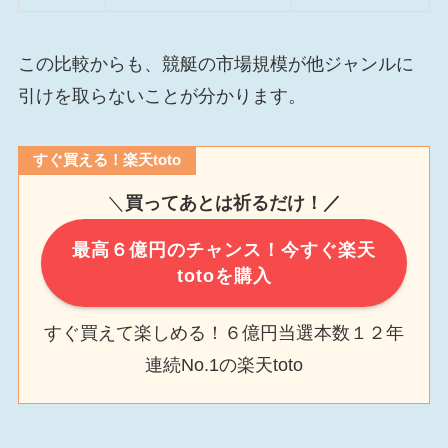
この比較からも、競艇の市場規模が他ジャンルに
引けを取らないことが分かります。
すぐ買える！楽天toto
＼
買ってあとは祈るだけ！／
最高６億円のチャンス！今すぐ楽天
totoを購入
すぐ買えて楽しめる！６億円当選本数１２年
連続No.1の楽天toto