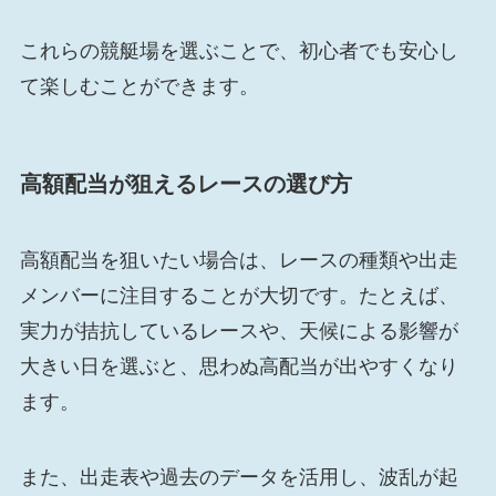
これらの競艇場を選ぶことで、初心者でも安心し
て楽しむことができます。
高額配当が狙えるレースの選び方
高額配当を狙いたい場合は、レースの種類や出走
メンバーに注目することが大切です。たとえば、
実力が拮抗しているレースや、天候による影響が
大きい日を選ぶと、思わぬ高配当が出やすくなり
ます。
また、出走表や過去のデータを活用し、波乱が起