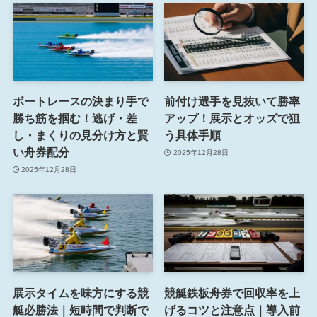
ボートレースの決まり手で
前付け選手を見抜いて勝率
勝ち筋を掴む！逃げ・差
アップ！展示とオッズで狙
し・まくりの見分け方と賢
う具体手順
い舟券配分
2025年12月28日
2025年12月28日
展示タイムを味方にする競
競艇鉄板舟券で回収率を上
艇必勝法｜短時間で判断で
げるコツと注意点｜導入前