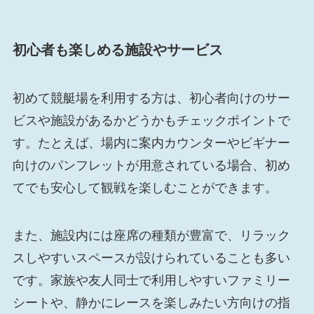
初心者も楽しめる施設やサービス
初めて競艇場を利用する方は、初心者向けのサー
ビスや施設があるかどうかもチェックポイントで
す。たとえば、場内に案内カウンターやビギナー
向けのパンフレットが用意されている場合、初め
てでも安心して観戦を楽しむことができます。
また、施設内には座席の種類が豊富で、リラック
スしやすいスペースが設けられていることも多い
です。家族や友人同士で利用しやすいファミリー
シートや、静かにレースを楽しみたい方向けの指