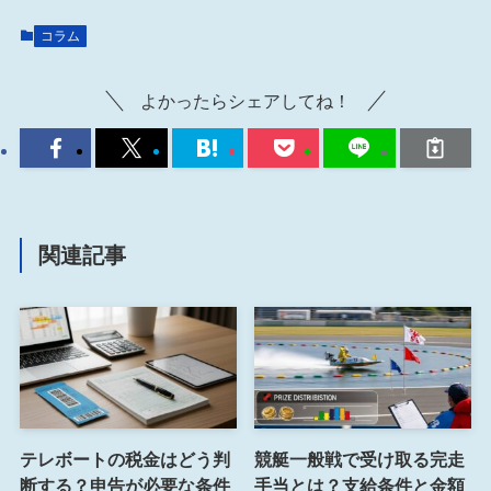
コラム
よかったらシェアしてね！
関連記事
テレボートの税金はどう判
競艇一般戦で受け取る完走
断する？申告が必要な条件
手当とは？支給条件と金額