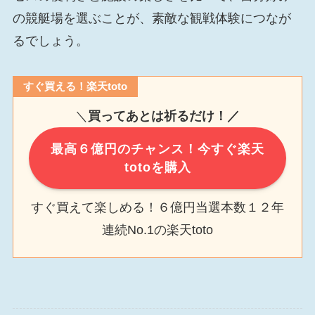
の競艇場を選ぶことが、素敵な観戦体験につなが
るでしょう。
すぐ買える！楽天toto
＼
買ってあとは祈るだけ！／
最高６億円のチャンス！今すぐ楽天
totoを購入
すぐ買えて楽しめる！６億円当選本数１２年
連続No.1の楽天toto