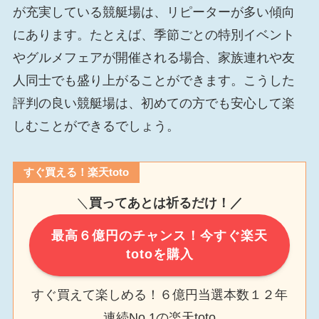
が充実している競艇場は、リピーターが多い傾向
にあります。たとえば、季節ごとの特別イベント
やグルメフェアが開催される場合、家族連れや友
人同士でも盛り上がることができます。こうした
評判の良い競艇場は、初めての方でも安心して楽
しむことができるでしょう。
すぐ買える！楽天toto
＼
買ってあとは祈るだけ！／
最高６億円のチャンス！今すぐ楽天
totoを購入
すぐ買えて楽しめる！６億円当選本数１２年
連続No.1の楽天toto