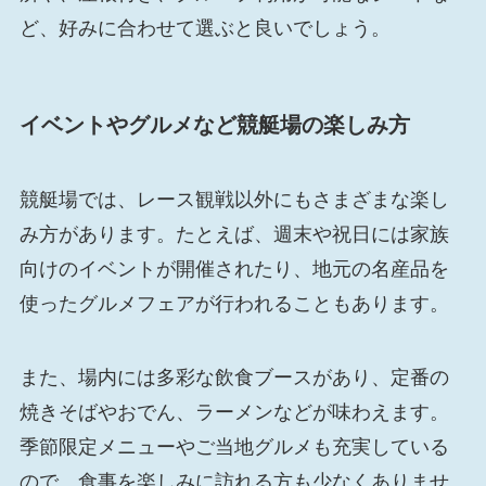
ど、好みに合わせて選ぶと良いでしょう。
イベントやグルメなど競艇場の楽しみ方
競艇場では、レース観戦以外にもさまざまな楽し
み方があります。たとえば、週末や祝日には家族
向けのイベントが開催されたり、地元の名産品を
使ったグルメフェアが行われることもあります。
また、場内には多彩な飲食ブースがあり、定番の
焼きそばやおでん、ラーメンなどが味わえます。
季節限定メニューやご当地グルメも充実している
ので、食事を楽しみに訪れる方も少なくありませ