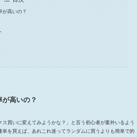
率が高いの？
ト
率が高いの？
クス買いに変えてみようかな？」と言う初心者が案外いるよう
連単を買えば、あれこれ迷ってランダムに買うよりも簡単で的