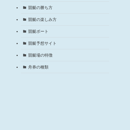
競艇の勝ち方
競艇の楽しみ方
競艇ボート
競艇予想サイト
競艇場の特徴
舟券の種類