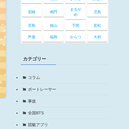
まるが
尼崎
鳴門
児島
め
宮島
徳山
下関
若松
芦屋
福岡
からつ
大村
カテゴリー
コラム
ボートレーサー
事故
全国BTS
競艇アプリ