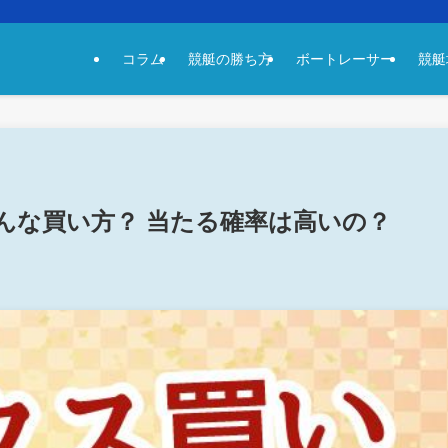
コラム
競艇の勝ち方
ボートレーサー
競艇
んな買い方？ 当たる確率は高いの？