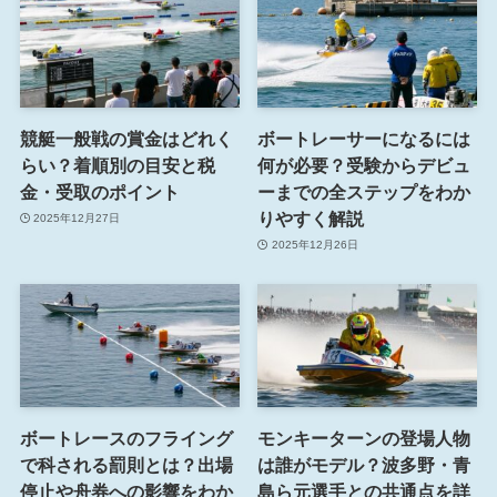
競艇一般戦の賞金はどれく
ボートレーサーになるには
らい？着順別の目安と税
何が必要？受験からデビュ
金・受取のポイント
ーまでの全ステップをわか
りやすく解説
2025年12月27日
2025年12月26日
ボートレースのフライング
モンキーターンの登場人物
で科される罰則とは？出場
は誰がモデル？波多野・青
停止や舟券への影響をわか
島ら元選手との共通点を詳