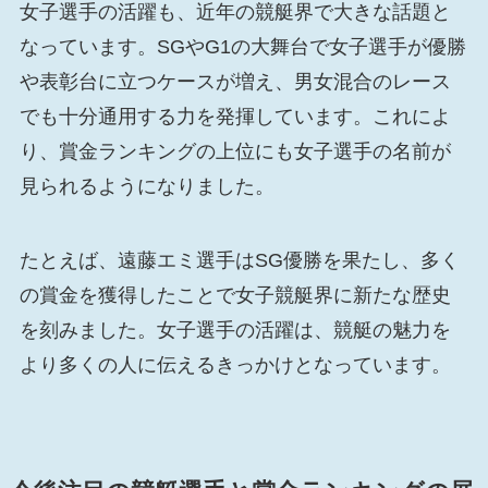
女子選手の活躍も、近年の競艇界で大きな話題と
なっています。SGやG1の大舞台で女子選手が優勝
や表彰台に立つケースが増え、男女混合のレース
でも十分通用する力を発揮しています。これによ
り、賞金ランキングの上位にも女子選手の名前が
見られるようになりました。
たとえば、遠藤エミ選手はSG優勝を果たし、多く
の賞金を獲得したことで女子競艇界に新たな歴史
を刻みました。女子選手の活躍は、競艇の魅力を
より多くの人に伝えるきっかけとなっています。