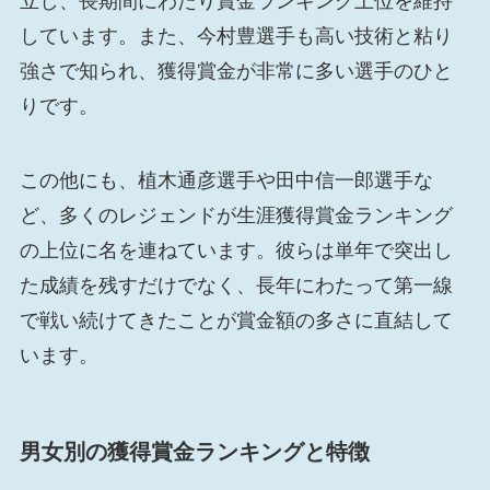
立し、長期間にわたり賞金ランキング上位を維持
しています。また、今村豊選手も高い技術と粘り
強さで知られ、獲得賞金が非常に多い選手のひと
りです。
この他にも、植木通彦選手や田中信一郎選手な
ど、多くのレジェンドが生涯獲得賞金ランキング
の上位に名を連ねています。彼らは単年で突出し
た成績を残すだけでなく、長年にわたって第一線
で戦い続けてきたことが賞金額の多さに直結して
います。
男女別の獲得賞金ランキングと特徴