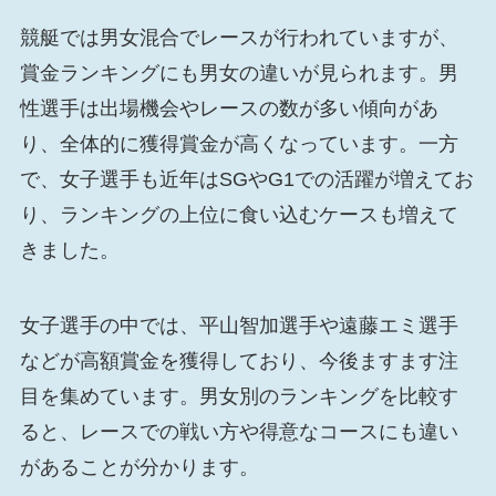
競艇では男女混合でレースが行われていますが、
賞金ランキングにも男女の違いが見られます。男
性選手は出場機会やレースの数が多い傾向があ
り、全体的に獲得賞金が高くなっています。一方
で、女子選手も近年はSGやG1での活躍が増えてお
り、ランキングの上位に食い込むケースも増えて
きました。
女子選手の中では、平山智加選手や遠藤エミ選手
などが高額賞金を獲得しており、今後ますます注
目を集めています。男女別のランキングを比較す
ると、レースでの戦い方や得意なコースにも違い
があることが分かります。