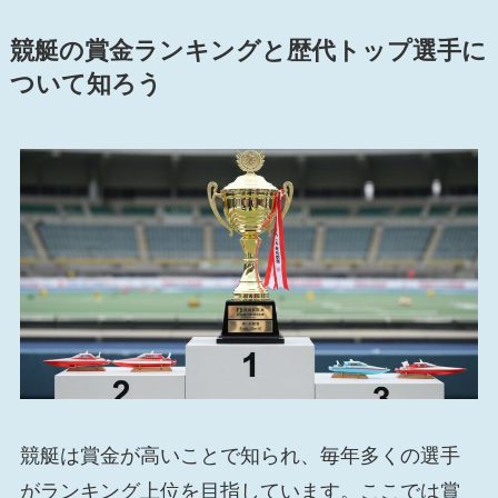
競艇の賞金ランキングと歴代トップ選手に
ついて知ろう
競艇は賞金が高いことで知られ、毎年多くの選手
がランキング上位を目指しています。ここでは賞