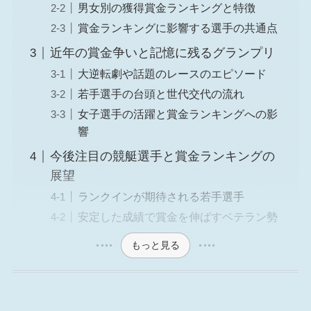
男女別の獲得賞金ランキングと特徴
賞金ランキングに影響する選手の共通点
近年の賞金争いと記憶に残るグランプリ
大逆転劇や話題のレースのエピソード
若手選手の台頭と世代交代の流れ
女子選手の活躍と賞金ランキングへの影
響
今後注目の競艇選手と賞金ランキングの
展望
ランクインが期待される若手選手
安定した成績で賞金を伸ばすベテラン勢
もっと見る