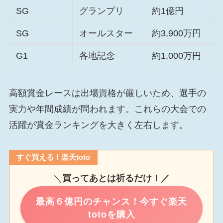
SG
グランプリ
約1億円
SG
オールスター
約3,900万円
G1
各地記念
約1,000万円
高額賞金レースは出場資格が厳しいため、選手の
実力や年間成績が問われます。これらの大会での
活躍が賞金ランキングを大きく左右します。
すぐ買える！楽天toto
＼
買ってあとは祈るだけ！／
最高６億円のチャンス！今すぐ楽天
totoを購入