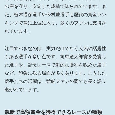
の座を守り、安定した成績で知られています。ま
た、植木通彦選手や今村豊選手も歴代の賞金ラン
キングで常に上位に入り、多くのファンに支持さ
れています。
注目すべきなのは、実力だけでなく人気や話題性
もある選手が多い点です。司馬遼太郎賞を受賞し
た選手や、記念レースで劇的な勝利を収めた選手
など、印象に残る場面が多くあります。こうした
選手たちの活躍は、競艇ファンの間でも長く語り
継がれています。
競艇で高額賞金を獲得できるレースの種類