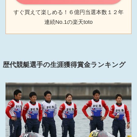
すぐ買えて楽しめる！６億円当選本数１２年
連続No.1の楽天toto
歴代競艇選手の生涯獲得賞金ランキング