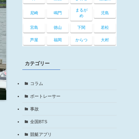
まるが
尼崎
鳴門
児島
め
宮島
徳山
下関
若松
芦屋
福岡
からつ
大村
カテゴリー
コラム
ボートレーサー
事故
全国BTS
競艇アプリ