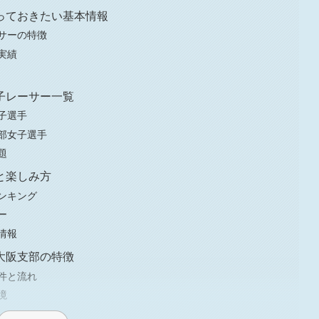
っておきたい基本情報
サーの特徴
実績
子レーサー一覧
子選手
部女子選手
題
と楽しみ方
ンキング
ー
情報
大阪支部の特徴
件と流れ
境