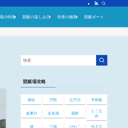
場の特徴
競艇の楽しみ方
舟券の種類
競艇ボート
競艇場攻略
桐生
戸田
江戸川
平和島
とこな
多摩川
浜名湖
蒲郡
め
津
三国
びわこ
住之江