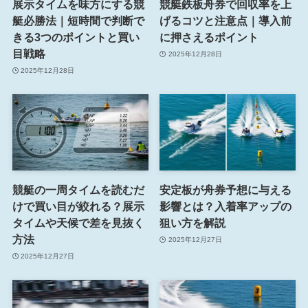
展示タイムを味方にする競
競艇鉄板舟券で回収率を上
艇必勝法｜短時間で判断で
げるコツと注意点｜導入前
きる3つのポイントと買い
に押さえるポイント
目戦略
2025年12月28日
2025年12月28日
競艇の一周タイムを読むだ
安定板が舟券予想に与える
けで買い目が絞れる？展示
影響とは？入着率アップの
タイムや天候で差を見抜く
狙い方を解説
方法
2025年12月27日
2025年12月27日