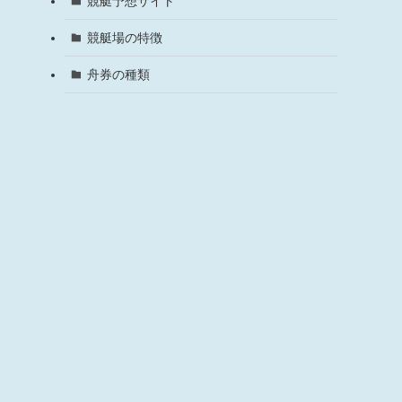
競艇予想サイト
競艇場の特徴
舟券の種類