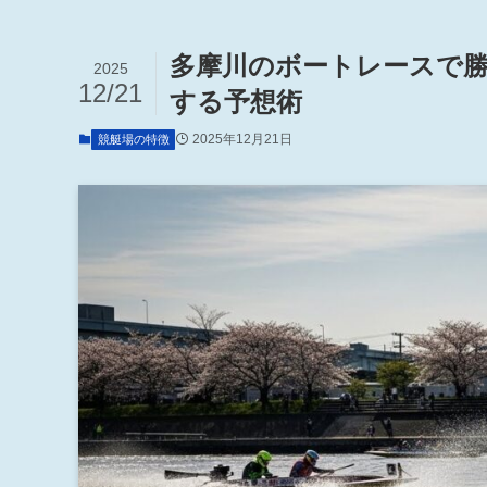
多摩川のボートレースで
2025
12/21
する予想術
2025年12月21日
競艇場の特徴