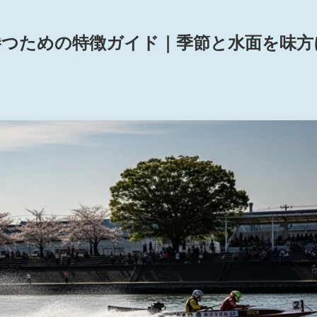
勝つための特徴ガイド｜季節と水面を味方