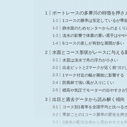
ボートレースの多摩川の特徴を押さ
1コースの勝率は安定しているが季
静水面のためセンターからのまくり
淡水の影響で体重の重い選手はやや
6コースの差しが有効な展開が多い
水面とコース形状がレースに与える
水質は淡水で舟の浮力が小さい
出走ピットと2マークが近く前づけ
1マーク付近の幅が勝敗に影響する
防風林で強い風が入りにくい
標高や気圧でモーターの出やすさが
出目と過去データから読み解く傾向
コース別1着率を全国平均と比べる
季節ごとの1コース勝率の変化を押
3連単の配当分布から荒れやすさを