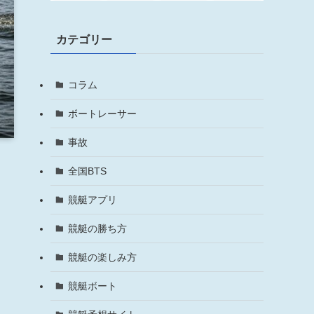
カテゴリー
コラム
ボートレーサー
事故
全国BTS
競艇アプリ
競艇の勝ち方
競艇の楽しみ方
競艇ボート