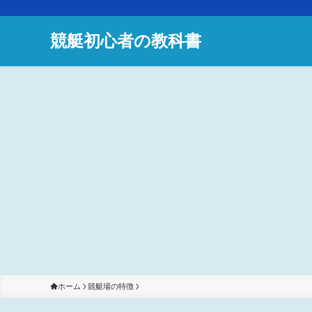
競艇初心者の教科書
ホーム
競艇場の特徴