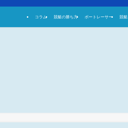
コラム
競艇の勝ち方
ボートレーサー
競艇