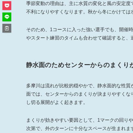
季節変動の理由は、主に水質の変化と風の安定度
不利になりやすくなります。秋から冬にかけては
そのため、1コースに入った強い選手でも、開催
やスタート練習のタイムも合わせて確認すると、
静水面のためセンターからのまくり
多摩川は流れが比較的穏やかで、静水面的な性質
面では、センターからのまくりが決まりやすくな
し切る展開がよく起きます。
まくりが効きやすい要因として、1マークの回り
次第で、外のターンに十分なスペースが生まれま