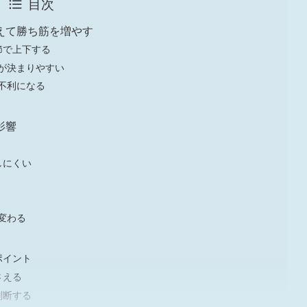
目次
えて勝ち筋を増やす
節で上下する
が決まりやすい
不利になる
影響
しにくい
変わる
ポイント
さえる
判断する