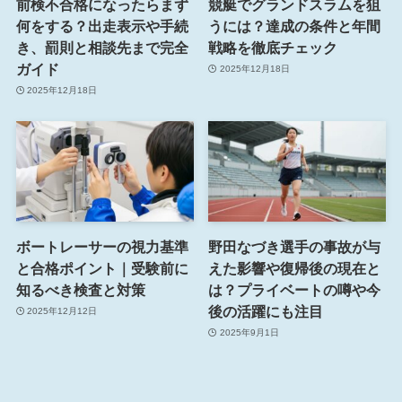
前検不合格になったらまず
競艇でグランドスラムを狙
何をする？出走表示や手続
うには？達成の条件と年間
き、罰則と相談先まで完全
戦略を徹底チェック
ガイド
2025年12月18日
2025年12月18日
ボートレーサーの視力基準
野田なづき選手の事故が与
と合格ポイント｜受験前に
えた影響や復帰後の現在と
知るべき検査と対策
は？プライベートの噂や今
後の活躍にも注目
2025年12月12日
2025年9月1日