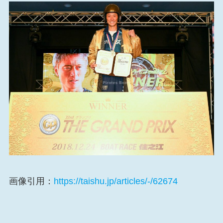
画像引用：
https://taishu.jp/articles/-/62674