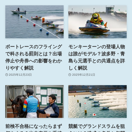
ボートレースのフライング
モンキーターンの登場人物
で科される罰則とは？出場
は誰がモデル？波多野・青
停止や舟券への影響をわか
島ら元選手との共通点を詳
りやすく解説
しく解説
2025年12月23日
2025年12月21日
前検不合格になったらまず
競艇でグランドスラムを狙