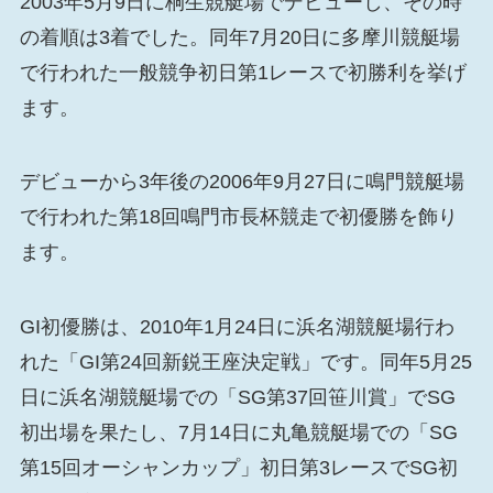
2003年5月9日に桐生競艇場でデビューし、その時
の着順は3着でした。同年7月20日に多摩川競艇場
で行われた一般競争初日第1レースで初勝利を挙げ
ます。
デビューから3年後の2006年9月27日に鳴門競艇場
で行われた第18回鳴門市長杯競走で初優勝を飾り
ます。
GI初優勝は、2010年1月24日に浜名湖競艇場行わ
れた「GI第24回新鋭王座決定戦」です。同年5月25
日に浜名湖競艇場での「SG第37回笹川賞」でSG
初出場を果たし、7月14日に丸亀競艇場での「SG
第15回オーシャンカップ」初日第3レースでSG初