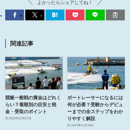
よかったらシェアしてね！
関連記事
競艇一般戦の賞金はどれく
ボートレーサーになるには
らい？着順別の目安と税
何が必要？受験からデビュ
金・受取のポイント
ーまでの全ステップをわか
りやすく解説
2025年12月27日
2025年12月26日