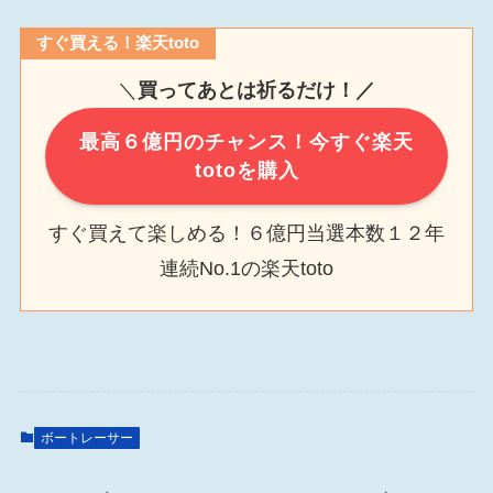
すぐ買える！楽天toto
＼
買ってあとは祈るだけ！／
最高６億円のチャンス！今すぐ楽天
totoを購入
すぐ買えて楽しめる！６億円当選本数１２年
連続No.1の楽天toto
ボートレーサー