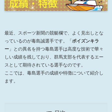
最近、スポーツ新聞の競艇欄で、よく見出しとな
っているのが毒島誠選手です。「
ポイズンキラ
ー
」との異名を持つ毒島選手は高度な技術で華々
しい成績を残しており、群馬支部を代表するエー
スとして期待されている選手なのです。
ここでは、毒島選手の成績や特徴について紹介し
ます。