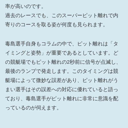
率が高いのです。
過去のレースでも、このスーパーピット離れで内
寄りのコースを取る姿が何度も見られます。
毒島選手自身もコラムの中で、ピット離れは「タ
イミングと姿勢」が重要であるとしています。ど
の競艇場でもピット離れの2秒前に信号が点滅し、
最後のランプで発走します。このタイミングは競
艇場によって微妙な誤差があり、ピット離れがう
まい選手はその誤差への対応に優れていると語っ
ており、毒島選手がピット離れに非常に意識を配
っているのが伺えます。