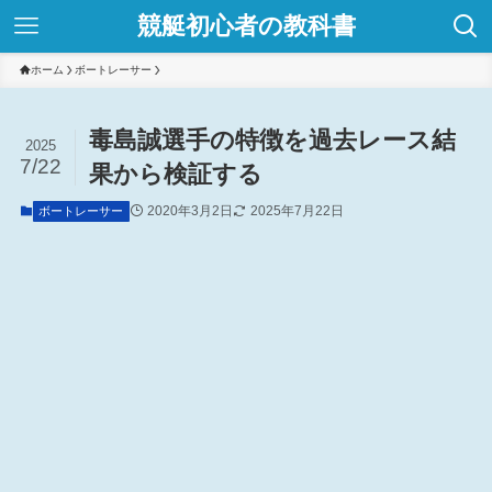
競艇初心者の教科書
ホーム
ボートレーサー
毒島誠選手の特徴を過去レース結
2025
7/22
果から検証する
2020年3月2日
2025年7月22日
ボートレーサー