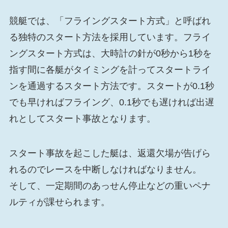
競艇では、「フライングスタート方式」と呼ばれ
る独特のスタート方法を採用しています。フライ
ングスタート方式は、大時計の針が0秒から1秒を
指す間に各艇がタイミングを計ってスタートライ
ンを通過するスタート方法です。スタートが0.1秒
でも早ければフライング、0.1秒でも遅ければ出遅
れとしてスタート事故となります。
スタート事故を起こした艇は、返還欠場が告げら
れるのでレースを中断しなければなりません。
そして、一定期間のあっせん停止などの重いペナ
ルティが課せられます。