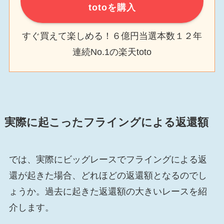
totoを購入
すぐ買えて楽しめる！６億円当選本数１２年
連続No.1の楽天toto
実際に起こったフライングによる返還額
では、実際にビッグレースでフライングによる返
還が起きた場合、どれほどの返還額となるのでし
ょうか。過去に起きた返還額の大きいレースを紹
介します。