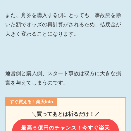
また、舟券を購入する側にとっても、事故艇を除
いた額でオッズの再計算がされるため、払戻金が
大きく変わることになります。
運営側と購入側、スタート事故は双方に大きな損
害を与えてしまうのです。
すぐ買える！楽天toto
＼
買ってあとは祈るだけ！／
最高６億円のチャンス！今すぐ楽天