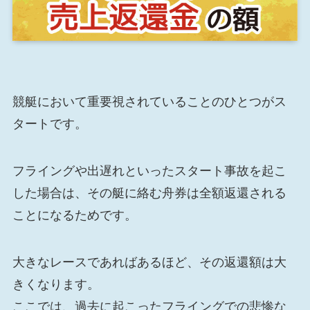
競艇において重要視されていることのひとつがス
タートです。
フライングや出遅れといったスタート事故を起こ
した場合は、その艇に絡む舟券は全額返還される
ことになるためです。
大きなレースであればあるほど、その返還額は大
きくなります。
ここでは、過去に起こったフライングでの悲惨な