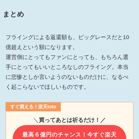
まとめ
フライングによる返還額も、ビッグレースだと10
億超えという額になります。
運営側にとってもファンにとっても、もちろん選
手にとってもいいところなしのフライング。本当
に悲惨としか言いようのないものだけに、なるべ
く起こらないでほしいものです。
すぐ買える！楽天toto
＼
買ってあとは祈るだけ！／
最高６億円のチャンス！今すぐ楽天