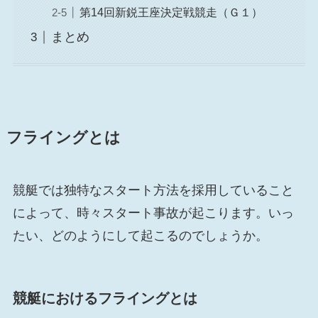
第14回新鋭王座決定戦競走（Ｇ１）
まとめ
フライングとは
競艇では独特なスタート方法を採用していること
によって、時々スタート事故が起こります。いっ
たい、どのようにして起こるのでしょうか。
競艇におけるフライングとは