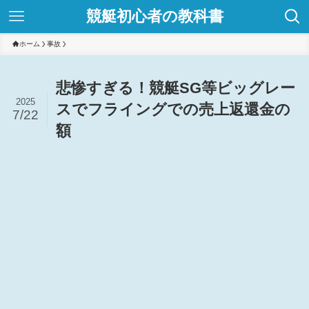
競艇初心者の教科書
ホーム
事故
悲惨すぎる！競艇SG等ビッグレー
2025
スでフライングでの売上返還金の
7/22
額